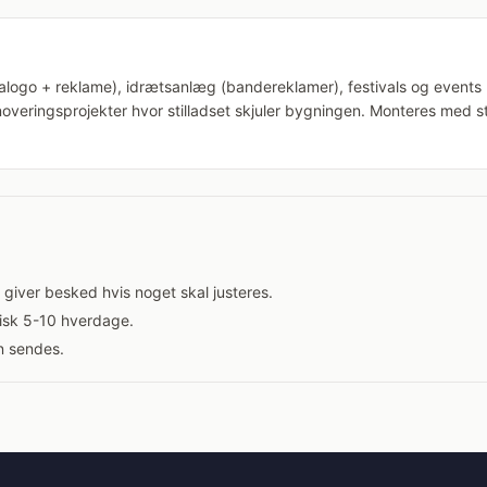
logo + reklame), idrætsanlæg (bandereklamer), festivals og events (
overingsprojekter hvor stilladset skjuler bygningen. Monteres med str
g giver besked hvis noget skal justeres.
isk 5-10 hverdage.
n sendes.