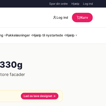
Spor din ordre
Hjælp
Log ind
Log ind
Kurv
ing
▾
Pakkeløsninger
▾
Hjælp til nystartede
▾
Hjælp
▾
 330g
store facader
Lad os lave designet →