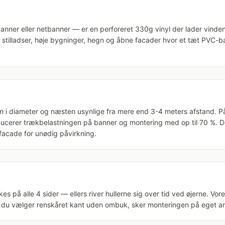
nner eller netbanner — er en perforeret 330g vinyl der lader vinden
r: stilladser, høje bygninger, hegn og åbne facader hvor et tæt PVC-ba
 mm i diameter og næsten usynlige fra mere end 3-4 meters afstand. P
cerer trækbelastningen på banner og montering med op til 70 %. Det
 facade for unødig påvirkning.
 på alle 4 sider — ellers river hullerne sig over tid ved øjerne. Vor
 du vælger renskåret kant uden ombuk, sker monteringen på eget an