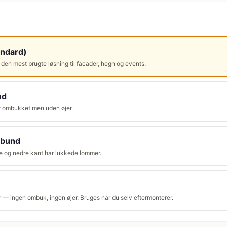
andard)
 den mest brugte løsning til facader, hegn og events.
nd
r ombukket men uden øjer.
 bund
e og nedre kant har lukkede lommer.
 — ingen ombuk, ingen øjer. Bruges når du selv eftermonterer.