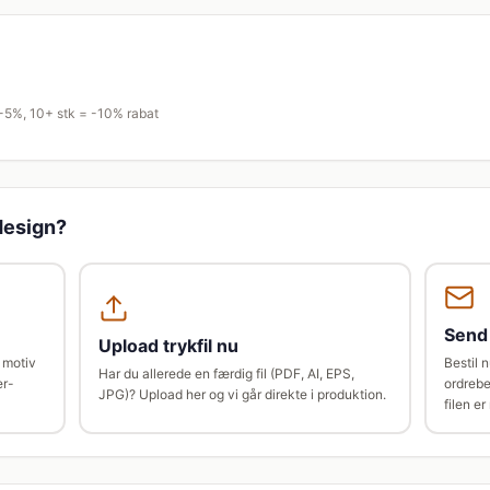
 -5%, 10+ stk = -10% rabat
design?
Send 
Upload trykfil nu
s motiv
Bestil n
Har du allerede en færdig fil (PDF, AI, EPS,
er-
ordrebe
JPG)? Upload her og vi går direkte i produktion.
filen e