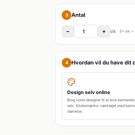
Antal
3
−
+
stk
5+ stk =
Hvordan vil du have dit 
4
Design selv online
Brug vores designer til at lave banneret
selv. Klistermærke-værktøjet med bann
størrelse.