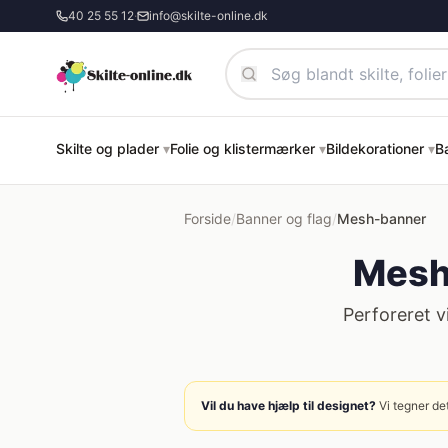
Spring til hovedindhold
40 25 55 12
·
info@skilte-online.dk
Skilte og plader
▾
Folie og klistermærker
▾
Bildekorationer
▾
B
Forside
/
Banner og flag
/
Mesh-banner
Mesh
Perforeret v
Vil du have hjælp til designet?
Vi tegner det