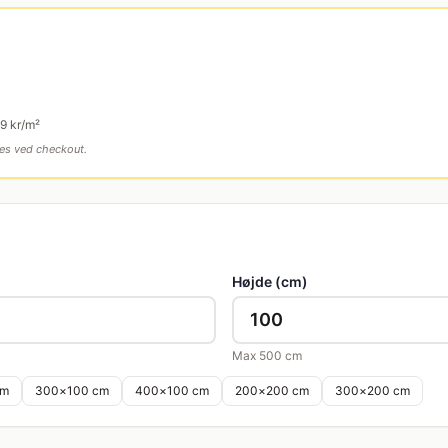
99
kr/m²
ges ved checkout.
Højde (cm)
Max
500
cm
m
300
×
100
cm
400
×
100
cm
200
×
200
cm
300
×
200
cm