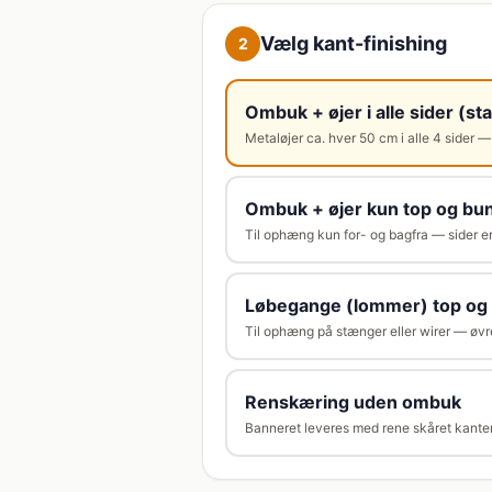
Vælg kant-finishing
2
Ombuk + øjer i alle sider (st
Metaløjer ca. hver 50 cm i alle 4 sider —
Ombuk + øjer kun top og bu
Til ophæng kun for- og bagfra — sider e
Løbegange (lommer) top og
Til ophæng på stænger eller wirer — øvr
Renskæring uden ombuk
Banneret leveres med rene skåret kanter