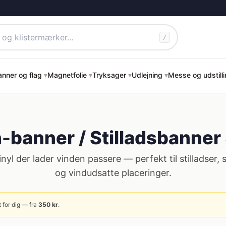
/
anner og flag
▾
Magnetfolie
▾
Tryksager
▾
Udlejning
▾
Messe og udstill
-banner / Stilladsbanner
inyl der lader vinden passere — perfekt til stilladser, 
og vindudsatte placeringer.
 for dig — fra
350
kr
.