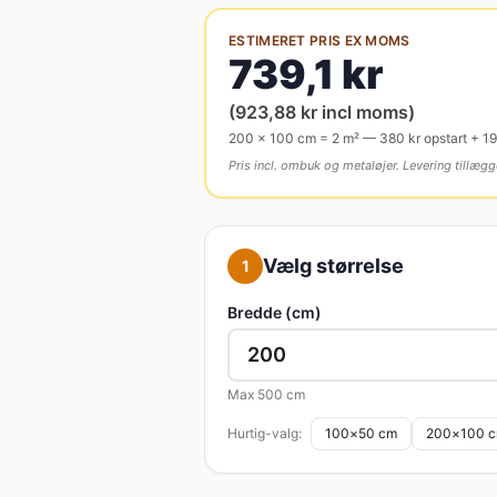
ESTIMERET PRIS EX MOMS
739,1
kr
(
923,88
kr incl moms)
200
×
100
cm =
2
m²
—
380
kr opstart +
1
Pris incl. ombuk og metaløjer. Levering tillæg
Vælg størrelse
1
Bredde (cm)
Max
500
cm
Hurtig-valg:
100
×
50
cm
200
×
100
c