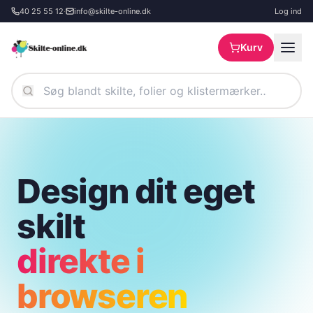
Spring til hovedindhold
40 25 55 12
·
info@skilte-online.dk
Log ind
Kurv
Design dit eget
skilt
direkte i
browseren