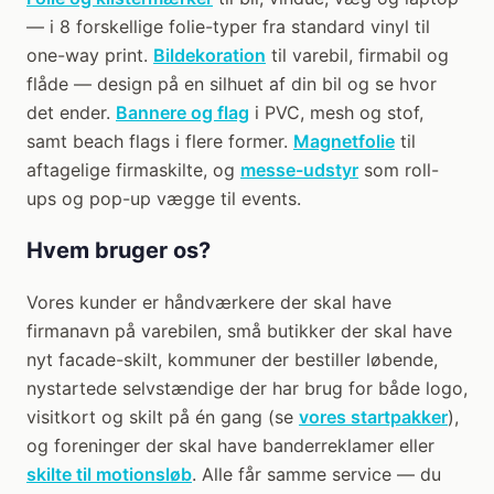
— i 8 forskellige folie-typer fra standard vinyl til
one-way print.
Bildekoration
til varebil, firmabil og
flåde — design på en silhuet af din bil og se hvor
det ender.
Bannere og flag
i PVC, mesh og stof,
samt beach flags i flere former.
Magnetfolie
til
aftagelige firmaskilte, og
messe-udstyr
som roll-
ups og pop-up vægge til events.
Hvem bruger os?
Vores kunder er håndværkere der skal have
firmanavn på varebilen, små butikker der skal have
nyt facade-skilt, kommuner der bestiller løbende,
nystartede selvstændige der har brug for både logo,
visitkort og skilt på én gang (se
vores startpakker
),
og foreninger der skal have banderreklamer eller
skilte til motionsløb
. Alle får samme service — du