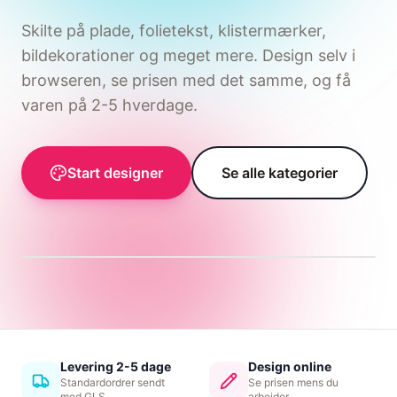
Skilte på plade, folietekst, klistermærker,
bildekorationer og meget mere. Design selv i
browseren, se prisen med det samme, og få
varen på 2-5 hverdage.
Bildekoration der passer
Vælg din bilmodel, placér firmanavn og logo
direkte på skitsen, og se hvordan det ender
Start designer
Se alle kategorier
før du bestiller.
Design din bil
→
Levering 2-5 dage
Design online
Standardordrer sendt
Se prisen mens du
med GLS
arbejder