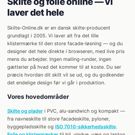
Skilte og folie online — vi
laver det hele
Skilte-Online.dk er en dansk skilte-producent
grundlagt i 2005. Vi laver alt fra det lille
klistermærke til den store facade-løsning — og du
designer det hele direkte i browseren, med live pris
mens du arbejder. Ingen mailing-runder, ingen
gætterier på hvad det kommer til at koste. Du ser
præcis hvordan dit skilt vil se ud, og du godkender
det endelige design før vi går i produktion.
Vores hovedområder
Skilte og plader
i PVC, alu-sandwich og kompakt —
fra navneskilte til store facadeskilte, pyloner,
byggepladsskilte og
ISO 7010-sikkerhedsskilte
.
Folie og klistermærker
til bil, vindue, væg og laptop