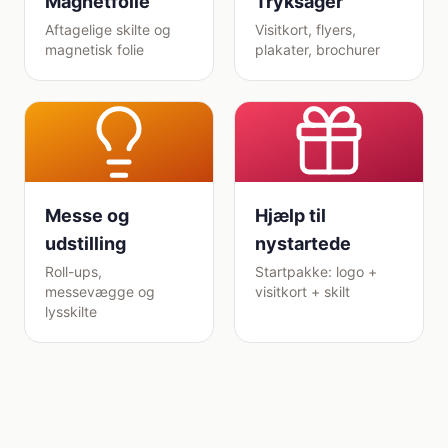
Magnetfolie
Tryksager
Aftagelige skilte og
Visitkort, flyers,
magnetisk folie
plakater, brochurer
Messe og
Hjælp til
udstilling
nystartede
Roll-ups,
Startpakke: logo +
messevægge og
visitkort + skilt
lysskilte