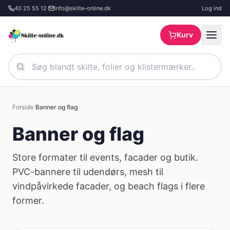
Spring til hovedindhold
40 25 55 12
·
info@skilte-online.dk
Log ind
Kurv
Forside
/
Banner og flag
Banner og flag
Store formater til events, facader og butik.
PVC-bannere til udendørs, mesh til
vindpåvirkede facader, og beach flags i flere
former.