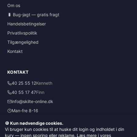
Om os
🐛 Bug-jagt — gratis fragt
Handelsbetingelser
Privatlivspolitik
Tilgængelighed
Kontakt
KONTAKT
40 25 55 12
Kenneth
40 55 17 47
Finn
info@skilte-online.dk
Man-fre 8-16
🍪 Kun nødvendige cookies.
Vi bruger kun cookies til at huske dit login og indholdet i din
✕
kurv — ingen sporing eller reklame. Læs mere i vores
©
2026
Skilte-Online.dk v/ Kenneth Erik Knudsen
· CVR: 28482043
·